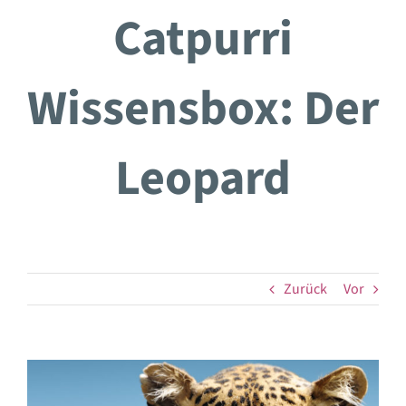
Zum
Catpurri
Inhalt
springen
Wissensbox: Der
Leopard
Zurück
Vor
Zeige
grösseres