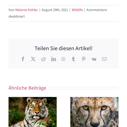
Von
Melanie Köhler
|
August 29th, 2021
|
Wildlife
|
Kommentare
für
deaktiviert
Catpurri
Wissensbox:
Der
Leopard
Teilen Sie diesen Artikel!
Facebook
X
Reddit
LinkedIn
WhatsApp
Tumblr
Pinterest
Vk
E-
Mail
Ähnliche Beiträge
Catpurri
Catpurri
Wissensbox:
Wissensbox: